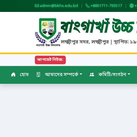
admin@bkhs.edu.bd
|
+8801711-793517
|
+
বাংগাখাঁ উচ্চ
লক্ষ্মীপুর সদর, লক্ষ্মীপুর | স্থাপিত: ১৯৬৭
আপডেট নিউজ:
হোম
আমাদের সম্পর্কে
কমিটি/সংগঠন