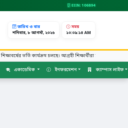
EIIN: 106894
তারিখ ও বার
সময়
শনিবার, ৮ আগস্ট, ২০২৬
১০:০৯:১৫ AM
বর্ষের ভর্তি কার্যক্রম চলছে। আগ্রহী শিক্ষার্থীরা দ্রুত আবেদন করুন!
একাডেমিক
ইনফরমেশন
ক্যাম্পাস লাইফ