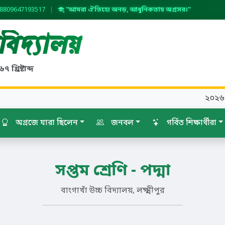
8809647193517
|
"আমরা ঐতিহ্যে অনড়, আধুনিকতায় অগ্রসর।"
 বিদ্যালয়
 খ্রিষ্টাব্দ
২০২৬ শিক্ষা
অগ্রজে যারা ছিলেন
জনবল
গর্বিত শিক্ষার্থীরা
সপ্তম শ্রেণি - পদ্মা
বাংগাখাঁ উচ্চ বিদ্যালয়, লক্ষ্মীপুর