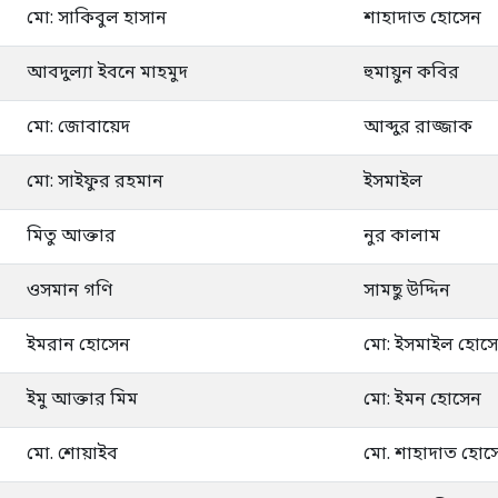
মো: সাকিবুল হাসান
শাহাদাত হোসেন
আবদুল্যা ইবনে মাহমুদ
হুমায়ুন কবির
মো: জোবায়েদ
আব্দুর রাজ্জাক
মো: সাইফুর রহমান
ইসমাইল
মিতু আক্তার
নুর কালাম
ওসমান গণি
সামছু উদ্দিন
ইমরান হোসেন
মো: ইসমাইল হোস
ইমু আক্তার মিম
মো: ইমন হোসেন
মো. শোয়াইব
মো. শাহাদাত হোস