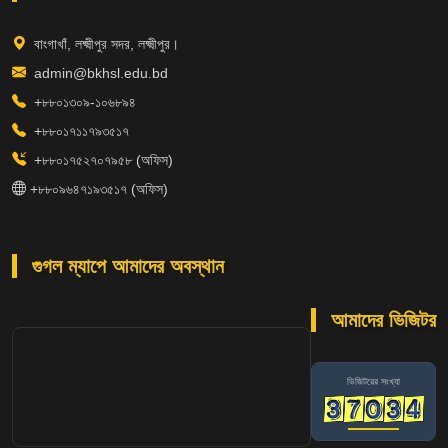
বাংগাখাঁ, লক্ষ্মীপুর সদর, লক্ষ্মীপুর।
admin@bkhsl.edu.bd
+৮৮০১৩০৯-১০৬৮৯৪
+৮৮০১৭১১৭৯৩৫১৭
+৮৮০১৭৫২৭০৭৯৫৮ (অফিস)
+৮৮০৯৬৪৭১৯৩৫১৭ (অফিস)
গুগল ম্যাপে আমাদের অবস্থান
আমাদের ভিজিটর
ভিজিটরের সংখ্যা