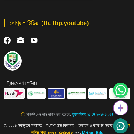
সোশ্যাল মিডিয়া (fb, fbp,youtube)
ট্রানজেকশন পার্টনার
সাইটটি শেষ হাল-নাগাদ করা হয়েছে:
বৃহস্পতিবার ২১ মে ২০২৬ ১২:৫৪
© ২০২৬ সর্বস্বত্ব সংরক্ষিত | বাংগাখাঁ উচ্চ বিদ্যালয় | ডিজাইন ও কারিগরি সহযোগিতায়:
মৃণাল
কান্তি সাহা_৮৮০১৭১১৭৯৩৫১৭
এবং
Mrinal Edu