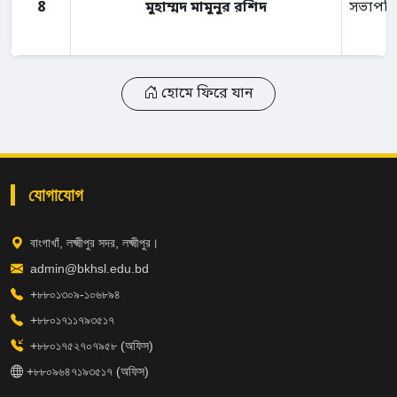
8
মুহাম্মদ মামুনুর রশিদ
সভাপত
হোমে ফিরে যান
যোগাযোগ
বাংগাখাঁ, লক্ষ্মীপুর সদর, লক্ষ্মীপুর।
admin@bkhsl.edu.bd
+৮৮০১৩০৯-১০৬৮৯৪
+৮৮০১৭১১৭৯৩৫১৭
+৮৮০১৭৫২৭০৭৯৫৮ (অফিস)
+৮৮০৯৬৪৭১৯৩৫১৭ (অফিস)