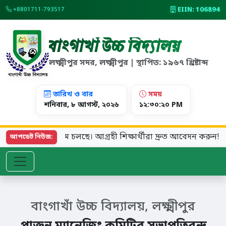
EIIN: 106894
+8801711-793517
বাংগাখাঁ উচ্চ বিদ্যালয়
লক্ষ্মীপুর সদর, লক্ষ্মীপুর | স্থাপিত: ১৯৬৭ খ্রিষ্টাব্দ
তারিখ ও বার
সময়
শনিবার, ৮ আগস্ট, ২০২৬
১২:৩০:২০ PM
র্ষের ভর্তি কার্যক্রম চলছে। আগ্রহী শিক্ষার্থীরা দ্রুত আবেদন করুন!
আপডেট নিউজ:
বাংগাখাঁ উচ্চ বিদ্যালয়, লক্ষ্মীপুর
প্রাক্তন ম্যানেজিং কমিটির সভাপতিবৃন্দ