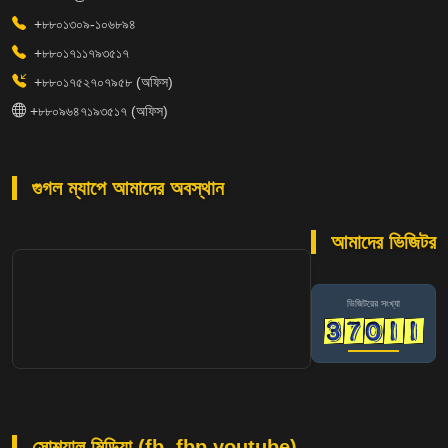
+৮৮০১৩০৯-১০৬৮৯৪
+৮৮০১৭১১৭৯৩৫১৭
+৮৮০১৭৫২৭০৭৯৫৮ (অফিস)
+৮৮০৯৬৪৭১৯৩৫১৭ (অফিস)
গুগল ম্যাপে আমাদের অবস্থান
আমাদের ভিজিটর
ভিজিটরের সংখ্যা
সোশ্যাল মিডিয়া (fb, fbp,youtube)