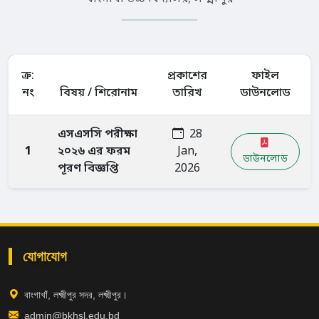
ক্র:
প্রকাশের
ফাইল
নং
বিষয় / শিরোনাম
তারিখ
ডাউনলোড
এসএসসি পরীক্ষা
28
1
২০২৬ এর ফরম
Jan,
ডাউনলোড
পূরণ বিজ্ঞপ্তি
2026
যোগাযোগ
বাংগাখাঁ, লক্ষ্মীপুর সদর, লক্ষ্মীপুর।
admin@bkhsl.edu.bd