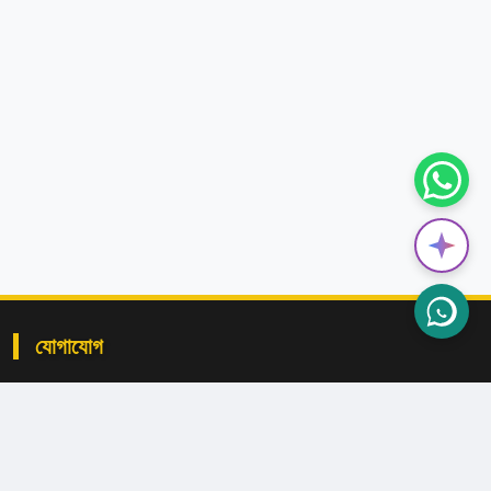
যোগাযোগ
বাংগাখাঁ, লক্ষ্মীপুর সদর, লক্ষ্মীপুর।
admin@bkhsl.edu.bd
+৮৮০১৩০৯-১০৬৮৯৪