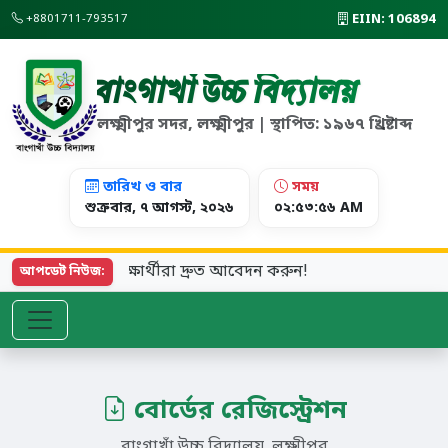
EIIN: 106894
+8801711-793517
বাংগাখাঁ উচ্চ বিদ্যালয়
লক্ষ্মীপুর সদর, লক্ষ্মীপুর | স্থাপিত: ১৯৬৭ খ্রিষ্টাব্দ
তারিখ ও বার
সময়
শুক্রবার, ৭ আগস্ট, ২০২৬
০২:৫৩:৫৬ AM
রম চলছে। আগ্রহী শিক্ষার্থীরা দ্রুত আবেদন করুন!
আপডেট নিউজ:
বোর্ডের রেজিস্ট্রেশন
বাংগাখাঁ উচ্চ বিদ্যালয়, লক্ষ্মীপুর