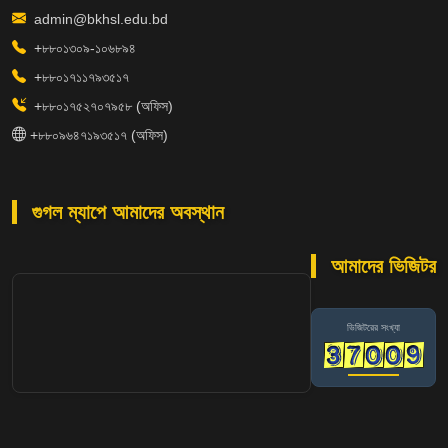
admin@bkhsl.edu.bd
+৮৮০১৩০৯-১০৬৮৯৪
+৮৮০১৭১১৭৯৩৫১৭
+৮৮০১৭৫২৭০৭৯৫৮ (অফিস)
+৮৮০৯৬৪৭১৯৩৫১৭ (অফিস)
গুগল ম্যাপে আমাদের অবস্থান
আমাদের ভিজিটর
ভিজিটরের সংখ্যা